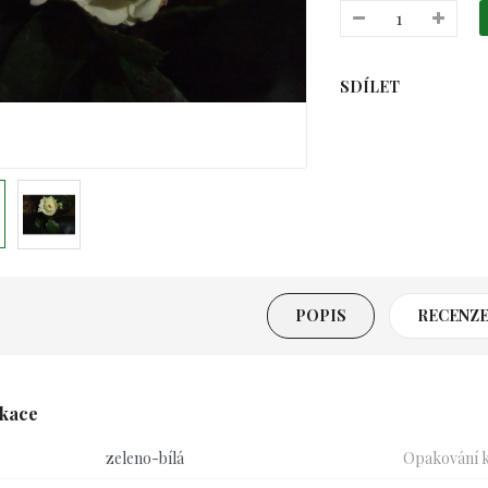
SDÍLET
POPIS
RECENZE 
ikace
zeleno-bílá
Opakování k