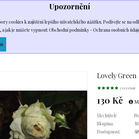
Upozornění
+420) 728 215 962
ry cookies k zajištění lepšího uživatelského zážitku. Podívejte se na odka
 a jak je můžete vypnout:
Obchodní podmínky - Ochrana osobních údaj
 RŮŽE
OKRASNÉ DŘEVINY
ZÁSADY PĚSTOVÁN
ím
Lovely Green
3 recenzí
130 Kč
Ma
Šlechtitelé
N
Skupina:
Mn
Dostupnost: