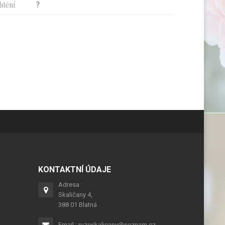
htění
?
KONTAKTNÍ ÚDAJE
Adresa :
Skaličany 4,
388 01 Blatná
Email : ruzeskalicany@seznam.cz