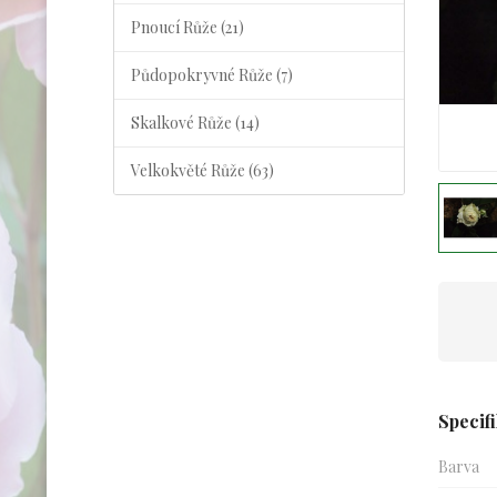
Pnoucí Růže (21)
Půdopokryvné Růže (7)
Skalkové Růže (14)
Velkokvěté Růže (63)
Specif
Barva