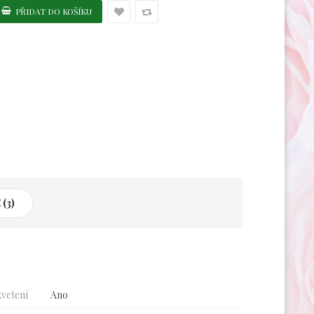
(3)
vetení
Ano