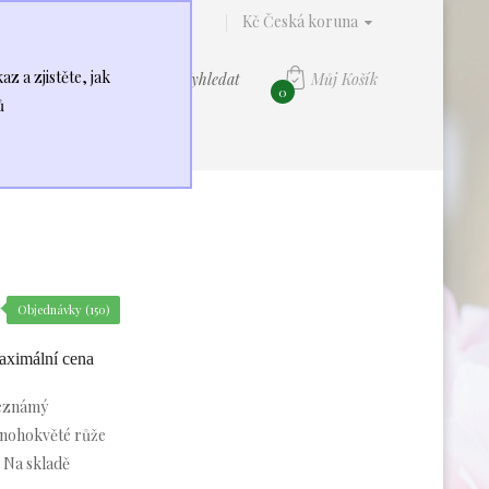
Kč Česká koruna
z a zjistěte, jak
Můj Košík
Vyhledat
0
ů
Í RŮŽÍ
O NÁS
Objednávky (150)
ximální cena
eznámý
ohokvěté růže
Na skladě