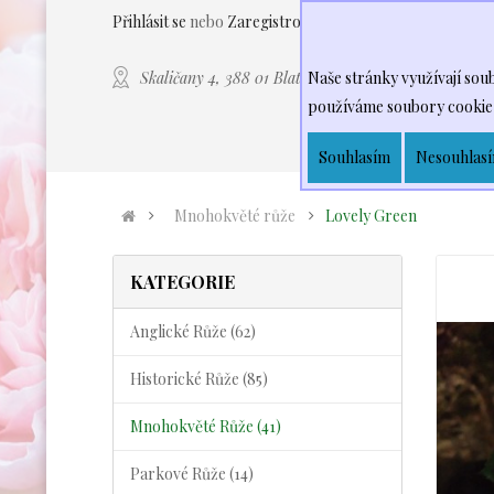
(
Přihlásit se
nebo
Zaregistrovat se
Kontaktujte nás:
Skaličany 4, 388 01 Blatná
Naše stránky využívají soubo
používáme soubory cookie,
DOMŮ
KEŘOVÉ
Souhlasím
Nesouhlas
Mnohokvěté růže
Lovely Green
KATEGORIE
Anglické Růže (62)
Historické Růže (85)
Mnohokvěté Růže (41)
Parkové Růže (14)