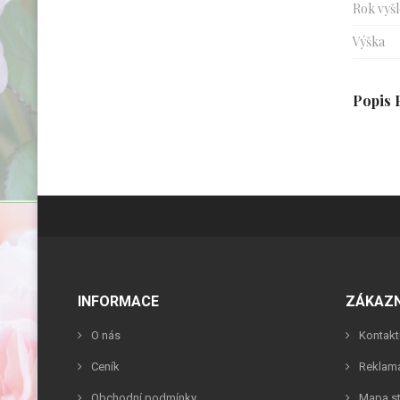
Rok vyšl
Výška
Popis 
INFORMACE
ZÁKAZN
O nás
Kontakt
Ceník
Reklam
Obchodní podmínky
Mapa s