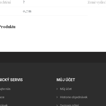
echtění
?
Země vyšlec
0,7 m
Produktu
ICKÝ SERVIS
MŮJ ÚČET
ujte nás
Můj účet
ace
Historie objednávek
tránek
Seznam přání