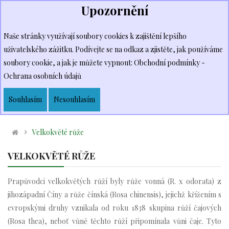
Upozornění
Přihlásit se
nebo
Kč Česká koruna
Zaregistrovat se
Naše stránky využívají soubory cookies k zajištění lepšího
uživatelského zážitku. Podívejte se na odkaz a zjistěte, jak používáme
soubory cookie, a jak je můžete vypnout:
Obchodní podmínky -
Ochrana osobních údajů
Můj Košík
Vyhledat
0
Souhlasím
Nesouhlasím
Velkokvěté růže
VELKOKVĚTÉ RŮŽE
Prapůvodci velkokvětých růží byly růže vonná (R. x odorata) z
jihozápadní Číny a růže čínská (Rosa chinensis), jejichž křížením s
evropskými druhy vznikala od roku 1838 skupina růží čajových
(Rosa thea), neboť vůně těchto růží připomínala vůni čaje. Tyto