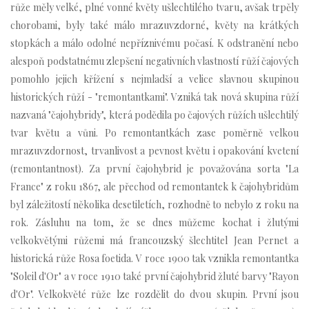
růže měly velké, plné vonné květy ušlechtilého tvaru, avšak trpěly
chorobami, byly také málo mrazuvzdorné, květy na krátkých
stopkách a málo odolné nepříznivému počasí. K odstranění nebo
alespoň podstatnému zlepšení negativních vlastností růží čajových
pomohlo jejich křížení s nejmladší a velice slavnou skupinou
historických růží - "remontantkami". Vzniká tak nová skupina růží
nazvaná "čajohybridy", která podědila po čajových růžích ušlechtilý
tvar květu a vůni. Po remontantkách zase poměrně velkou
mrazuvzdornost, trvanlivost a pevnost květu i opakování kvetení
(remontantnost). Za první čajohybrid je považována sorta "La
France" z roku 1867, ale přechod od remontantek k čajohybridům
byl záležitostí několika desetiletích, rozhodně to nebylo z roku na
rok. Zásluhu na tom, že se dnes můžeme kochat i žlutými
velkokvětými růžemi má francouzský šlechtitel Jean Pernet a
historická růže Rosa foetida. V roce 1900 tak vznikla remontantka
"Soleil d'Or" a v roce 1910 také první čajohybrid žluté barvy "Rayon
d'Or". Velkokvěté růže lze rozdělit do dvou skupin. První jsou