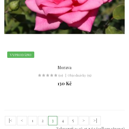
VYPRODÁNO
Morava
(0)
Objednávky (55)
130 Kč
|<
<
1
2
3
4
5
>
>|
Zobrazuji 31 až 45 z 63 (celkem stran 5)