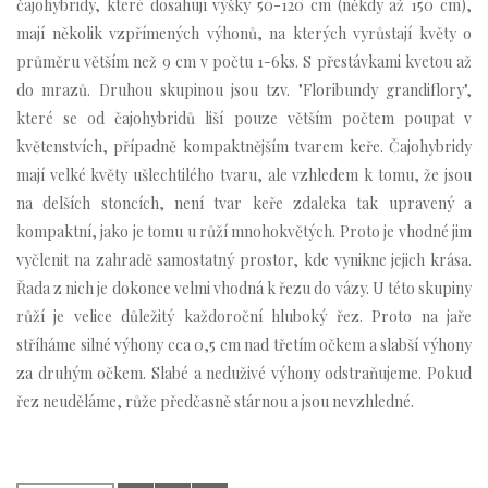
čajohybridy, které dosahují výšky 50-120 cm (někdy až 150 cm),
mají několik vzpřímených výhonů, na kterých vyrůstají květy o
průměru větším než 9 cm v počtu 1-6ks. S přestávkami kvetou až
do mrazů. Druhou skupinou jsou tzv. "Floribundy grandiflory",
které se od čajohybridů liší pouze větším počtem poupat v
květenstvích, případně kompaktnějším tvarem keře. Čajohybridy
mají velké květy ušlechtilého tvaru, ale vzhledem k tomu, že jsou
na delších stoncích, není tvar keře zdaleka tak upravený a
kompaktní, jako je tomu u růží mnohokvětých. Proto je vhodné jim
vyčlenit na zahradě samostatný prostor, kde vynikne jejich krása.
Řada z nich je dokonce velmi vhodná k řezu do vázy. U této skupiny
růží je velice důležitý každoroční hluboký řez. Proto na jaře
stříháme silné výhony cca 0,5 cm nad třetím očkem a slabší výhony
za druhým očkem. Slabé a neduživé výhony odstraňujeme. Pokud
řez neuděláme, růže předčasně stárnou a jsou nevzhledné.