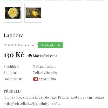
Landora
0 recenzí
Objednávky (66)
130 Kč
Maximální cena
Šlechtitelé
Mathias Tantau
Skupina:
Velkokvěté růže
Dostupnost:
Vyprodáno
PŘEHLED
Jemná vůně, vhodná k řezu do vázy. Průměr květu je 10 cm. Jedna z
nejlepších velkokvětých žlutých růží...