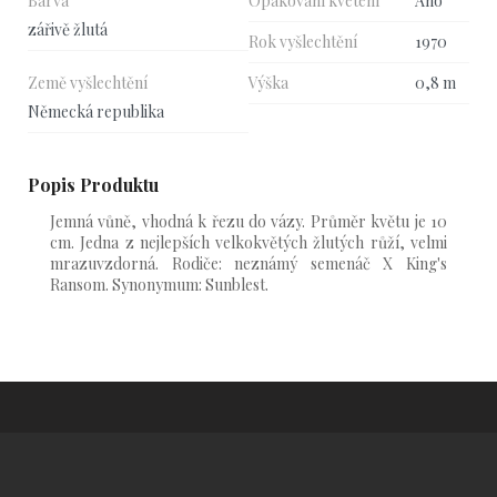
Barva
Opakování kvetení
Ano
zářivě žlutá
Rok vyšlechtění
1970
Země vyšlechtění
Výška
0,8 m
Německá republika
Popis Produktu
Jemná vůně, vhodná k řezu do vázy. Průměr květu je 10
cm. Jedna z nejlepších velkokvětých žlutých růží, velmi
mrazuvzdorná. Rodiče: neznámý semenáč X King's
Ransom. Synonymum: Sunblest.