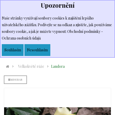
Upozornění
Přihlásit se
nebo
Kč Česká koruna
Zaregistrovat se
Naše stránky využívají soubory cookies k zajištění lepšího
uživatelského zážitku. Podívejte se na odkaz a zjistěte, jak používáme
soubory cookie, a jak je můžete vypnout:
Obchodní podmínky -
Ochrana osobních údajů
Můj Košík
Vyhledat
0
Souhlasím
Nesouhlasím
Velkokvěté růže
Landora
SIDEBAR